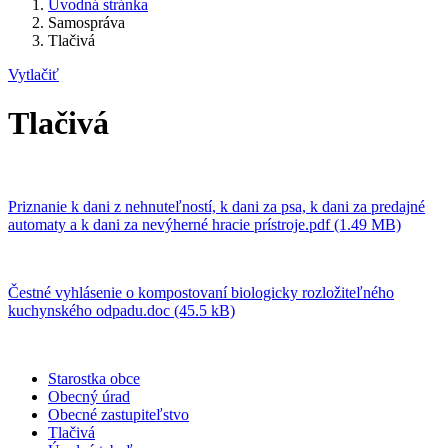
Úvodná stránka
Samospráva
Tlačivá
Vytlačiť
Tlačivá
Priznanie k dani z nehnuteľností, k dani za psa, k dani za predajné
automaty a k dani za nevýherné hracie prístroje.pdf (1.49 MB)
Čestné vyhlásenie o kompostovaní biologicky rozložiteľného
kuchynského odpadu.doc (45.5 kB)
Starostka obce
Obecný úrad
Obecné zastupiteľstvo
Tlačivá