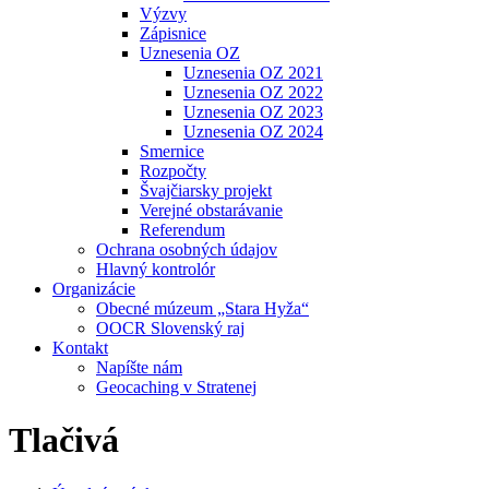
Výzvy
Zápisnice
Uznesenia OZ
Uznesenia OZ 2021
Uznesenia OZ 2022
Uznesenia OZ 2023
Uznesenia OZ 2024
Smernice
Rozpočty
Švajčiarsky projekt
Verejné obstarávanie
Referendum
Ochrana osobných údajov
Hlavný kontrolór
Organizácie
Obecné múzeum „Stara Hyža“
OOCR Slovenský raj
Kontakt
Napíšte nám
Geocaching v Stratenej
Tlačivá