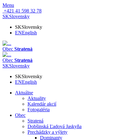
Menu
+421 41 598 32 78
SK
Slovensky
SK
Slovensky
EN
English
Obec
Stratená
Obec
Stratená
SK
Slovensky
SK
Slovensky
EN
English
Aktuálne
Aktuality
Kalendár akcií
Fotogaléria
Obec
Stratená
Dobšinská Ľadová Jaskyňa
Prechádzky a výlety
Dominanty