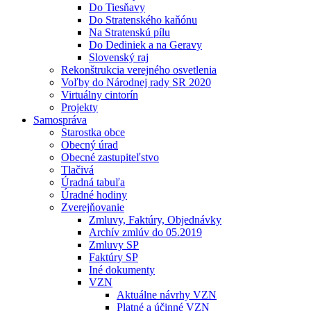
Do Tiesňavy
Do Stratenského kaňónu
Na Stratenskú pílu
Do Dediniek a na Geravy
Slovenský raj
Rekonštrukcia verejného osvetlenia
Voľby do Národnej rady SR 2020
Virtuálny cintorín
Projekty
Samospráva
Starostka obce
Obecný úrad
Obecné zastupiteľstvo
Tlačivá
Úradná tabuľa
Úradné hodiny
Zverejňovanie
Zmluvy, Faktúry, Objednávky
Archív zmlúv do 05.2019
Zmluvy SP
Faktúry SP
Iné dokumenty
VZN
Aktuálne návrhy VZN
Platné a účinné VZN