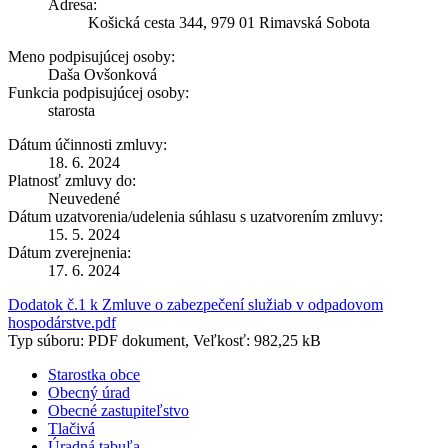
Adresa:
Košická cesta 344, 979 01 Rimavská Sobota
Meno podpisujúcej osoby:
Daša Ovšonková
Funkcia podpisujúcej osoby:
starosta
Dátum účinnosti zmluvy:
18. 6. 2024
Platnosť zmluvy do:
Neuvedené
Dátum uzatvorenia/udelenia súhlasu s uzatvorením zmluvy:
15. 5. 2024
Dátum zverejnenia:
17. 6. 2024
Dodatok č.1 k Zmluve o zabezpečení služiab v odpadovom
hospodárstve.pdf
Typ súboru: PDF dokument, Veľkosť: 982,25 kB
Starostka obce
Obecný úrad
Obecné zastupiteľstvo
Tlačivá
Úradná tabuľa