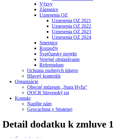
Výzvy
Zápisnice
Uznesenia OZ
Uznesenia OZ 2021
Uznesenia OZ 2022
Uznesenia OZ 2023
Uznesenia OZ 2024
Smernice
Rozpočty
Švajčiarsky projekt
Verejné obstarávanie
Referendum
Ochrana osobných údajov
Hlavný kontrolór
Organizácie
Obecné múzeum „Stara Hyža“
OOCR Slovenský raj
Kontakt
Napíšte nám
Geocaching v Stratenej
Detail dodatku k zmluve 1