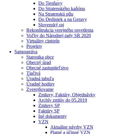
Do Tiesňavy
Do Stratenského kaňónu
Na Stratenskú pílu
Do Dediniek a na Geravy
Slovenský raj
Rekonštrukcia verejného osvetlenia
Voľby do Národnej rady SR 2020
Virtuálny cintorín
Projekty
Samospráva
Starostka obce
Obecný úrad
Obecné zastupiteľstvo
Tlačivá
Úradná tabuľa
Úradné hodiny
Zverejňovanie
Zmluvy, Faktúry, Objednávky
Archív zmlúv do 05.2019
Zmluvy SP
Faktúry SP
Iné dokumenty
VZN
Aktuálne návrhy VZN
Platné a účinné VZN