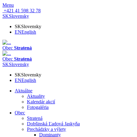
Menu
+421 41 598 32 78
SK
Slovensky
SK
Slovensky
EN
English
Obec
Stratená
Obec
Stratená
SK
Slovensky
SK
Slovensky
EN
English
Aktuálne
Aktuality
Kalendár akcií
Fotogaléria
Obec
Stratená
Dobšinská Ľadová Jaskyňa
Prechádzky a výlety
Dominanty