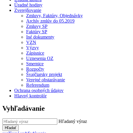
Úradné hodiny
Zverejňovanie
Zmluvy, Faktúry, Objednávky
Archív zmlúv do 05.2019
Zmluvy SP
Faktúry SP
Iné dokumenty
VZN
Výzvy
Zápisnice
Uznesenia OZ
Smernice
Rozpočty
Švajčiarsky projekt
Verejné obstarávanie
Referendum
Ochrana osobných údajov
Hlavný kontrolór
Vyhľadávanie
Hľadaný výraz
Hľadať