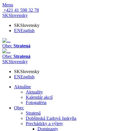
Menu
+421 41 598 32 78
SK
Slovensky
SK
Slovensky
EN
English
Obec
Stratená
Obec
Stratená
SK
Slovensky
SK
Slovensky
EN
English
Aktuálne
Aktuality
Kalendár akcií
Fotogaléria
Obec
Stratená
Dobšinská Ľadová Jaskyňa
Prechádzky a výlety
Dominanty