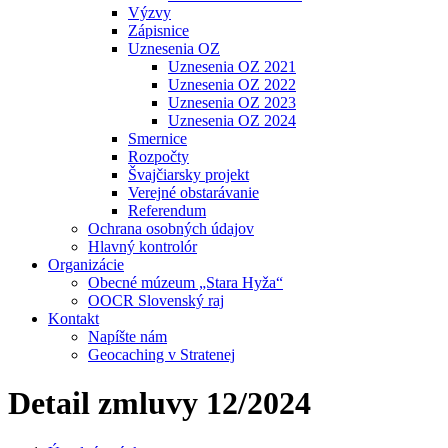
Výzvy
Zápisnice
Uznesenia OZ
Uznesenia OZ 2021
Uznesenia OZ 2022
Uznesenia OZ 2023
Uznesenia OZ 2024
Smernice
Rozpočty
Švajčiarsky projekt
Verejné obstarávanie
Referendum
Ochrana osobných údajov
Hlavný kontrolór
Organizácie
Obecné múzeum „Stara Hyža“
OOCR Slovenský raj
Kontakt
Napíšte nám
Geocaching v Stratenej
Detail zmluvy 12/2024