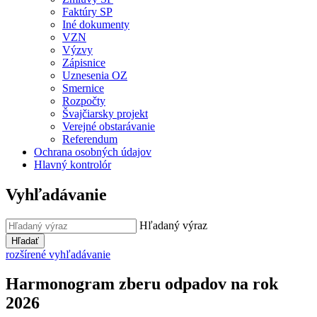
Faktúry SP
Iné dokumenty
VZN
Výzvy
Zápisnice
Uznesenia OZ
Smernice
Rozpočty
Švajčiarsky projekt
Verejné obstarávanie
Referendum
Ochrana osobných údajov
Hlavný kontrolór
Vyhľadávanie
Hľadaný výraz
Hľadať
rozšírené vyhľadávanie
Harmonogram zberu odpadov na rok
2026