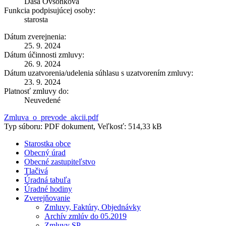
Daša Ovšonková
Funkcia podpisujúcej osoby:
starosta
Dátum zverejnenia:
25. 9. 2024
Dátum účinnosti zmluvy:
26. 9. 2024
Dátum uzatvorenia/udelenia súhlasu s uzatvorením zmluvy:
23. 9. 2024
Platnosť zmluvy do:
Neuvedené
Zmluva_o_prevode_akcii.pdf
Typ súboru: PDF dokument, Veľkosť: 514,33 kB
Starostka obce
Obecný úrad
Obecné zastupiteľstvo
Tlačivá
Úradná tabuľa
Úradné hodiny
Zverejňovanie
Zmluvy, Faktúry, Objednávky
Archív zmlúv do 05.2019
Zmluvy SP