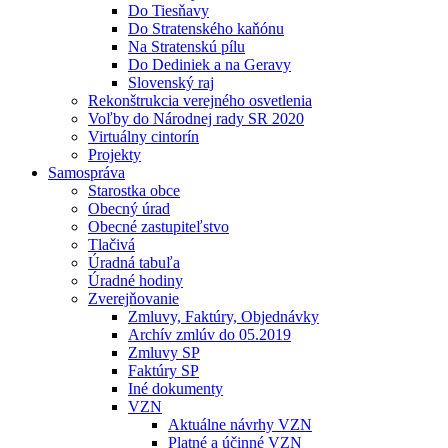
Do Tiesňavy
Do Stratenského kaňónu
Na Stratenskú pílu
Do Dediniek a na Geravy
Slovenský raj
Rekonštrukcia verejného osvetlenia
Voľby do Národnej rady SR 2020
Virtuálny cintorín
Projekty
Samospráva
Starostka obce
Obecný úrad
Obecné zastupiteľstvo
Tlačivá
Úradná tabuľa
Úradné hodiny
Zverejňovanie
Zmluvy, Faktúry, Objednávky
Archív zmlúv do 05.2019
Zmluvy SP
Faktúry SP
Iné dokumenty
VZN
Aktuálne návrhy VZN
Platné a účinné VZN