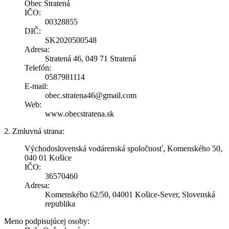
Obec Stratená
IČO:
00328855
DIČ:
SK2020500548
Adresa:
Stratená 46, 049 71 Stratená
Telefón:
0587981114
E-mail:
obec.stratena46@gmail.com
Web:
www.obecstratena.sk
2. Zmluvná strana:
Východoslovenská vodárenská spoločnosť, Komenského 50,
040 01 Košice
IČO:
36570460
Adresa:
Komenského 62/50, 04001 Košice-Sever, Slovenská
republika
Meno podpisujúcej osoby: